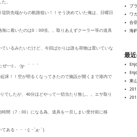
した。
ブ
り堤防先端からの航路狙い！！そう決めていた俺は、日曜日
ワ
合
海に着いたのは0：00頃。。取りあえずクーラー等の道具
海
いているみたいだけど、今回ばかりは誰も荷物は置いていな
最近
Enj
~(-。-)y-゜゜゜
Enj
0起床！！空が明るくなってきたので施設が開くまで港内で
東
20
りでしたが、40分ほどやって一切当たり無し。。エサ取り
20
時間（7：00）になる為、道具を一旦しまい受付前に移
る・・・(; ･`д･´)