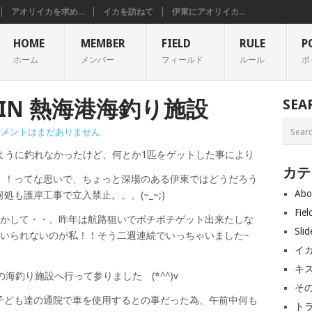
アオリイカを求め...
イカを訪ねて
伊東にアオリイカ...
HOME
MEMBER
FIELD
RULE
P
ホーム
メンバー
フィールド
ルール
ポ
NG IN 熱海港海釣り施設
SEA
コメントはまだありません
うように釣れなかったけど、何とか1匹をゲットした事により
カテ
！！ってな思いで、ちょっと深場のある伊東ではどうだろう
Abo
も護岸工事で立入禁止。。。(~_~;)
Fiel
しかして・・。昨年は航路狙いでボチボチゲット出来たしな
Slid
もいられないのが私！！そう二週連続でいっちゃいました~
イ
キ
海の海釣り施設へ行って参りました (*^^)v
そ
子ども達の通院で車を使用するとの事だった為、午前中何も
ト