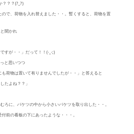
？？(?_?)
たので、荷物を入れ替えました・・。暫くすると、荷物を置
」と聞かれ
が・・」だって！！(-_-;)
～っと思いつつ
にも荷物は置いて有りませんでしたが・・」と答えると
ましたよね？？」
もむろに、バケツの中から小さいバケツを取り出した・・。
受付前の看板の下にあったような・・・。