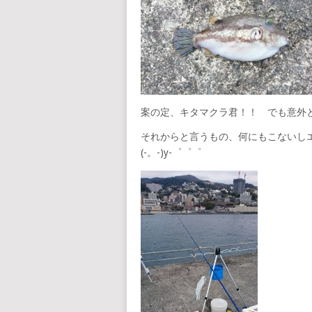
案の定、キタマクラ君！！ でも意外と
それからと言うもの、何にもこないし
(-。-)y-゜゜゜