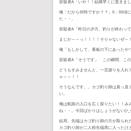
容疑者A「いや！！結構早くに置きま
俺「だから何時ですか？？」0：00頃
た・・。
容疑者A「昨日の夕方、釣りが終わっ
まじか～～っ！！！！そりゃないぜ～
俺「もしかして、看板の下にあったや
容疑者A「そうです」 この瞬間、このや
どうもすみませんと、一言謝りを入れ
ゃ～～！！
そうなんです。。カゴ釣り師は真っ直
い。
俺は航路の入口を広く探りたい！！み
ね・・。今回ばかりはしょうがない(>_<
結局、先端はカゴ釣り師の方が取られ
カゴ釣り師が二人程先端席に入ったけ