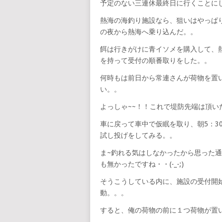
予定のない三連休最終日に行くことに
熱海の海釣り施設なら、狙いはやっぱ
の夜から熱海へ乗り込んだ。。
餌は行きがけに青イソメを購入して、熱
を持って受付の順番取りをした。。
何時もは前日から常連さんが荷物を置
い。。
よっしゃ~~！！これで堤防先端は頂いたぜ~
車に戻って車中で仮眠を取り、朝5：3
試し投げをしてみる。。
ま~釣れる気はしなかったから思った通
も無かったですね・・(-_-;)
そうこうしている内に、施設の受付開始
動。。。
すると、俺の荷物の前に１つ荷物が置いてあ