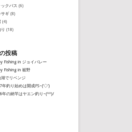
ラックバス
(6)
カサギ
(8)
宿
(4)
釣り
(18)
の投稿
oy Fishing in ジョイバレー
oy Fishing in 裾野
山湖でリベンジ
17年釣り始めは開成FS~(‘◇’)ゞ
16年の納竿はヤエン釣り~(^^)/