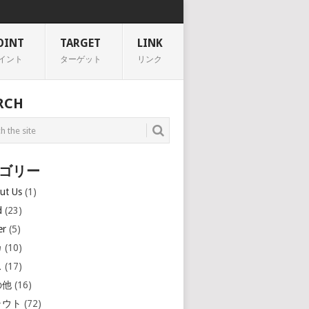
OINT
TARGET
LINK
イント
ターゲット
リンク
RCH
ゴリー
ut Us
(1)
d
(23)
er
(5)
カ
(10)
ス
(17)
の他
(16)
ラウト
(72)