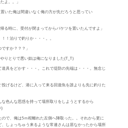
したよ。。」
に置いた俺は間違いなく俺の方が先だろうと思ってい
て帰る時に、受付が閉まってからバケツを置いたんですよ」
！！！泊りで釣りか・・・。。
つですか？？？」
りとりで悪い奴は俺になりました(T_T)
て道具をどかす・・・。これで堤防の先端は・・・。無念じ
ぐ投げるけど、港に入って来る回遊魚を誰よりも先に釣りた
んな色んな思惑を持って場所取りをしようとするから
)
たので、俺は5ｍ程離れた左側へ陣取った。。それから更に
ど、しょっちゅう来るような常連さんは居なかったから場所