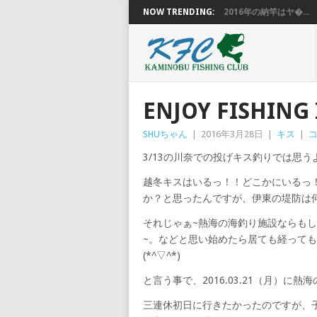
NOW TRENDING:
2016年の納竿はヤ�...
ENJOY FISHI
SHUちゃん
|
2016年3月28日
|
キス
|
3/13の川奈での投げキス釣りでは思
越冬キスはいるっ！！どこかにいるっ
か？と思ったんですが、伊東の堤防は何処
それじゃぁ~熱海の海釣り施設ならも
~。などと思い始めたら居ても経って
(*^▽^*)
と言う事で、2016.03.21（月）に熱
三連休初日に行きたかったのですが、