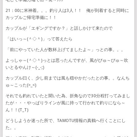
21：00に米神着。。。釣り人は3人！！ 俺が到着すると同時に
カップルご帰宅準備に！！
カップルが「エギングですか？」と話しかけて来たので
「はいっ～(＾◇＾)」って答えたら
「前にやっていた人が数杯上げてましたよ～」っとの事。。。
よっしゃ～(＾◇＾)っとは思ったんですが、風がびゅ～びゅ～吹
いとるやんけ～(-_-;)
カップル曰く、少し前までは風も穏やかだったとの事。。なんち
ゅ～こった(>_<)
それでも釣れていたと聞いた為、折角なので30分程打ってみまし
たが・・・やっぱりラインが風に持って行かれて釣りになら～
ん！！(T_T)
どうしようか迷った所で、TAMOTU情報の真鶴へ行くことにし
た。。