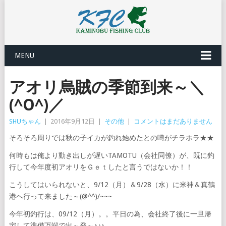
MENU
アオリ烏賊の季節到来～＼
(^O^)／
SHUちゃん
|
2016年9月12日
|
その他
|
コメントはまだありません
そろそろ周りでは秋の子イカが釣れ始めたとの噂がチラホラ★★
何時もは俺より動き出しが遅いTAMOTU（会社同僚）が、既に釣
行して今年度初アオリをＧｅｔしたと言うではないか！！
こうしてはいられないと、9/12（月）＆9/28（水）に米神＆真鶴
港へ行って来ました～(@^^)/~~~
今年初釣行は、09/12（月）。。平日の為、会社終了後に一旦帰
宅して準備万端で出～発～♪♪♪