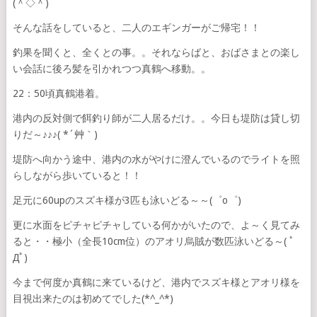
(＾◇＾)
そんな話をしていると、二人のエギンガーがご帰宅！！
釣果を聞くと、全くとの事。。それならばと、おばさまとの楽し
い会話に後ろ髪を引かれつつ真鶴へ移動。。
22：50頃真鶴港着。
港内の反対側で餌釣り師が二人居るだけ。。今日も堤防は貸し切
りだ～♪♪♪( *´艸｀)
堤防へ向かう途中、港内の水がやけに澄んでいるのでライトを照
らしながら歩いていると！！
足元に60upのスズキ様が3匹も泳いどる～～(゜o゜)
更に水面をピチャピチャしている何かがいたので、よ～く見てみ
ると・・極小（全長10cm位）のアオリ烏賊が数匹泳いどる～( ﾟ
Дﾟ)
今まで何度か真鶴に来ているけど、港内でスズキ様とアオリ様を
目視出来たのは初めてでした(*^_^*)