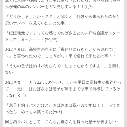
直ぐに真鶴へ移動しようと車に戻ろうとしたら、何やらおばちゃ
んが俺の車のナンバーをガン見している！！(?_?)
「どうかしましたか～？？」と聞くと「何処から来られたのかと
思いナンバーを見ていた」との事。。
「ほぼ地元です」ってな感じでおばさまとの井戸端会議がスター
トしてしまった・・・(*^_^*)
おばさまは、高校生の息子に「夜釣りに行きたいから連れてけ
～」と言われたので、しょうがなく車で連れて来たとの事！！
「うちの息子は釣りバカなんで～しょっちゅうですよ～」と照れ
笑い！！
おばさま！！もう22：00でっせ、しかも平日に高校生が夜釣りっ
て・・更に、はおばさまは息子が帰るまでは車で待機しているそ
うな(゜o゜)
「息子も釣りバカだけど、おばさまは親バカですね！！」って言
ったら、めっちゃ笑ってた(+o+)
同じ釣りバカとして、こんなお母さんを持った息子が羨ましい～