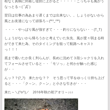
程なく真鶴に到着し堤防に上がると・・・・・こっちゃも風がう
なっとる～( ﾟДﾟ)
翌日は仕事の為あまり遅くまでは出来ない。。しょうがないから
風とお友達になって頑張ろ～(*^_^*)
・・・・やっぱり風が強すぎて・・・釣りにならない・・(T_T)
しょうがないから帰ろうかと考えていた矢先、風が度々弱まる時
ができて来た為、そのタイミングを狙って航路へキャスト
っ！！！
底まで着いたか良く判らんが、長めに沈めて３段シャクリを入れ
てフォールさせていると・・「モソっ」と何かが触った感じ
が・・
んッ？？(?_?) 来たかな？？ そう思って竿をゆっくり持ち上げ
ると・・・「ク～ン、ク～ン」と小さな引きが・・・
来た～＼(^o^)／ 2016年秋の初アオリ～♪♪♪