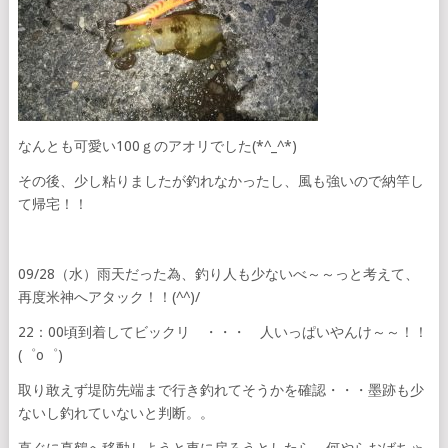
なんとも可愛い100ｇのアオリでした(*^_^*)
その後、少し粘りましたが釣れなかったし、風も強いので納竿し
て帰宅！！
09/28（水）雨天だった為、釣り人も少ないべ～～っと考えて、
再度米神へアタック！！(^^)/
22：00頃到着してビックリ ・・・ 人いっぱいやんけ～～！！
(゜o゜)
取り敢えず堤防先端まで行き釣れてそうかを確認・・・墨跡も少
ないし釣れていないと判断。。