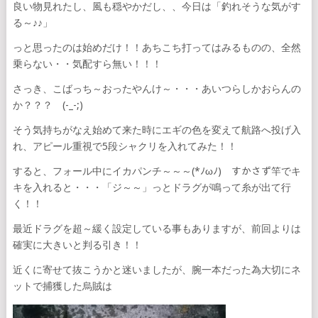
良い物見れたし、風も穏やかだし、、今日は「釣れそうな気がす
る～♪♪」
っと思ったのは始めだけ！！あちこち打ってはみるものの、全然
乗らない・・気配すら無い！！！
さっき、こばっち～おったやんけ～・・・あいつらしかおらんの
か？？？ (-_-;)
そう気持ちがなえ始めて来た時にエギの色を変えて航路へ投げ入
れ、アピール重視で5段シャクリを入れてみた！！
すると、フォール中にイカパンチ～～～(*ﾉωﾉ) すかさず竿でキ
キを入れると・・・「ジ～～」っとドラグが鳴って糸が出て行
く！！
最近ドラグを超～緩く設定している事もありますが、前回よりは
確実に大きいと判る引き！！
近くに寄せて抜こうかと迷いましたが、腕一本だった為大切にネ
ットで捕獲した烏賊は