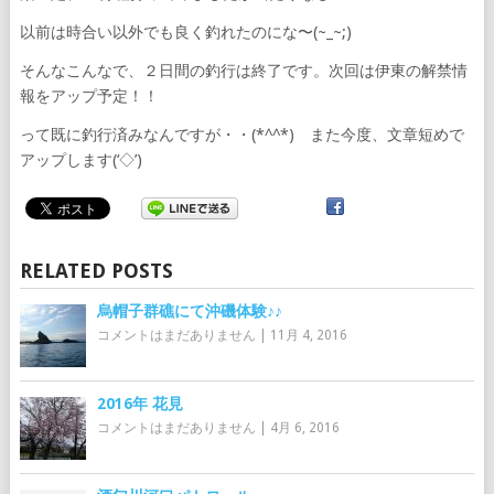
以前は時合い以外でも良く釣れたのにな〜(~_~;)
そんなこんなで、２日間の釣行は終了です。次回は伊東の解禁情
報をアップ予定！！
って既に釣行済みなんですが・・(*^^*) また今度、文章短めで
アップします(‘◇’)ゞ
RELATED POSTS
烏帽子群礁にて沖磯体験♪♪
コメントはまだありません
|
11月 4, 2016
2016年 花見
コメントはまだありません
|
4月 6, 2016